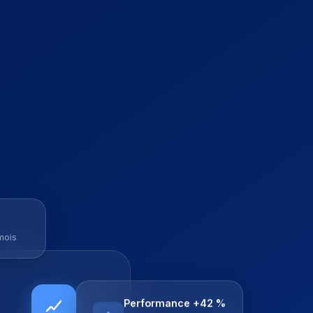
mois
Performance +42 %
Serveurs migrés vers