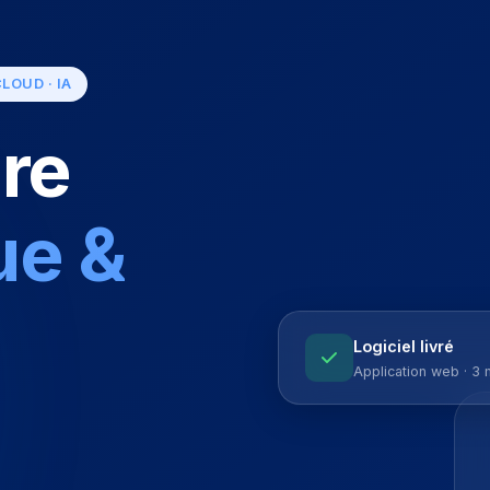
LOUD · IA
ire
ue &
Logiciel livré
Application web · 3 