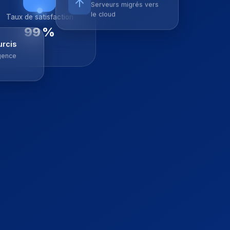
le cloud
Taux de satisfaction
99 %
urcis
igence