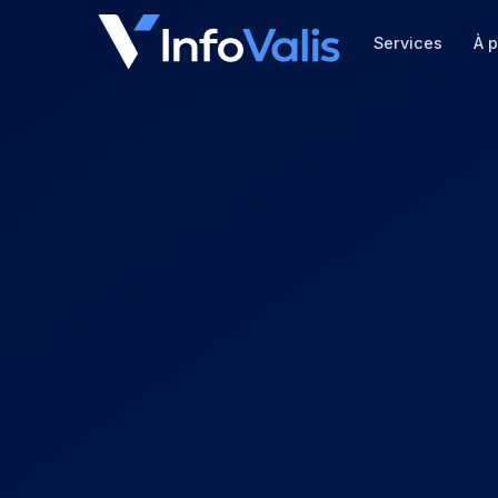
Services
À 